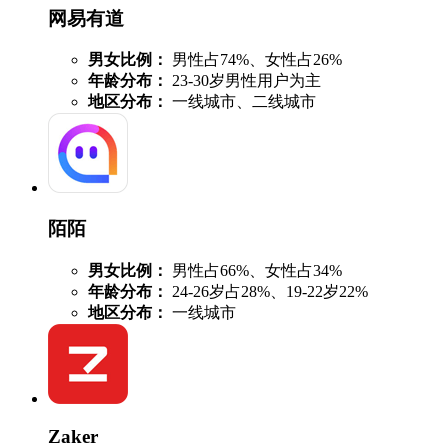
网易有道
男女比例：
男性占74%、女性占26%
年龄分布：
23-30岁男性用户为主
地区分布：
一线城市、二线城市
陌陌
男女比例：
男性占66%、女性占34%
年龄分布：
24-26岁占28%、19-22岁22%
地区分布：
一线城市
Zaker