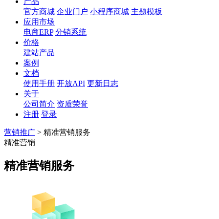
产品
官方商城
企业门户
小程序商城
主题模板
应用市场
电商ERP
分销系统
价格
建站产品
案例
文档
使用手册
开放API
更新日志
关于
公司简介
资质荣誉
注册
登录
营销推广
>
精准营销服务
精准营销
精准营销服务