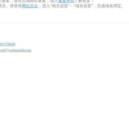
未备案，请先完成网站备案，进入
备案帮助
了解更多；
理员，请登录
网站后台
，进入“相关设置” - “域名设置”，完成域名绑定。
907558899
port@youhaosuda.com